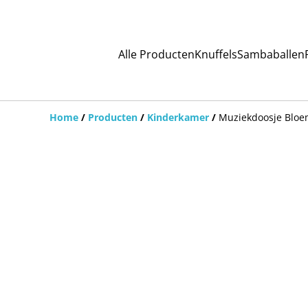
Alle Producten
Knuffels
Sambaballen
Home
/
Producten
/
Kinderkamer
/
Muziekdoosje Blo