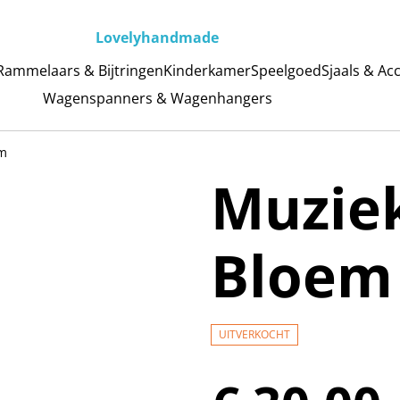
Lovelyhandmade
Rammelaars & Bijtringen
Kinderkamer
Speelgoed
Sjaals & Ac
Wagenspanners & Wagenhangers
em
Muzie
Bloem
UITVERKOCHT