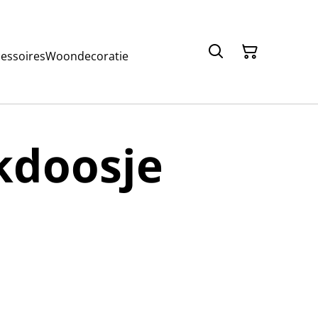
cessoires
Woondecoratie
kdoosje