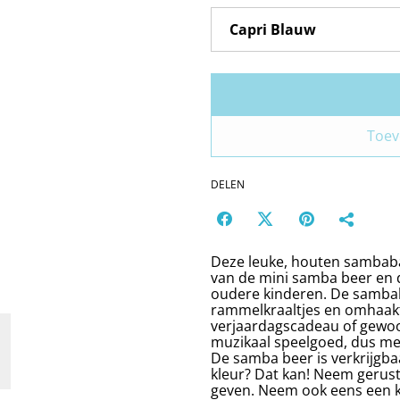
Toev
DELEN
Deze leuke, houten sambabal
van de mini samba beer en d
oudere kinderen. De sambab
rammelkraaltjes en omhaakt
verjaardagscadeau of gewoo
muzikaal speelgoed, dus met 
De samba beer is verkrijgbaa
kleur? Dat kan! Neem gerus
geven. Neem ook eens een ki