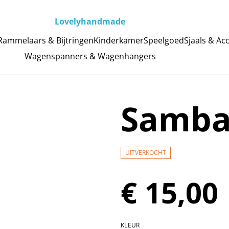
Lovelyhandmade
Rammelaars & Bijtringen
Kinderkamer
Speelgoed
Sjaals & Ac
Wagenspanners & Wagenhangers
Samba
UITVERKOCHT
€ 15,00
KLEUR