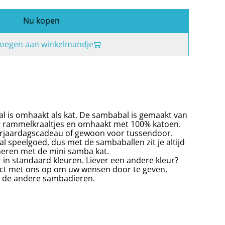
Nu kopen
oegen aan winkelmandje
l is omhaakt als kat. De sambabal is gemaakt van
t rammelkraaltjes en omhaakt met 100% katoen.
erjaardagscadeau of gewoon voor tussendoor.
l speelgoed, dus met de sambaballen zit je altijd
ineren met de mini samba kat.
 in standaard kleuren. Liever een andere kleur?
ct met ons op om uw wensen door te geven.
ij de andere sambadieren.