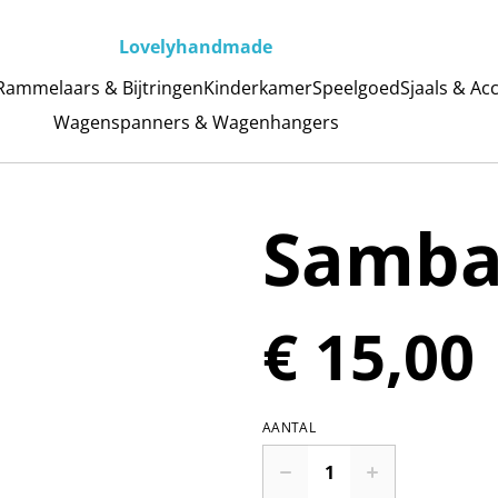
Lovelyhandmade
Rammelaars & Bijtringen
Kinderkamer
Speelgoed
Sjaals & Ac
Wagenspanners & Wagenhangers
Samba
€ 15,00
AANTAL