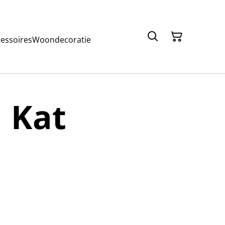
cessoires
Woondecoratie
 Kat