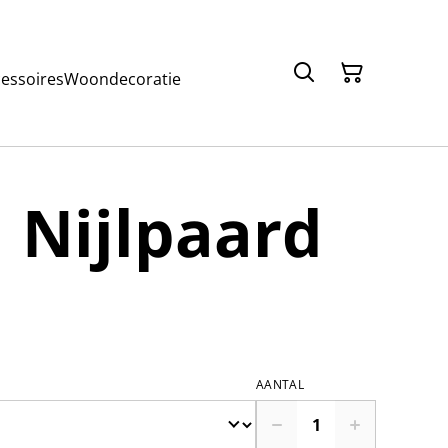
cessoires
Woondecoratie
 Nijlpaard
AANTAL