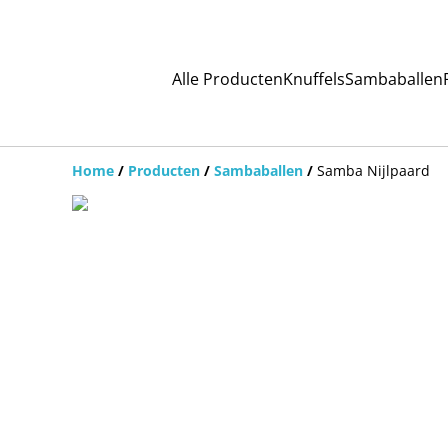
Alle Producten
Knuffels
Sambaballen
Home
/
Producten
/
Sambaballen
/
Samba Nijlpaard