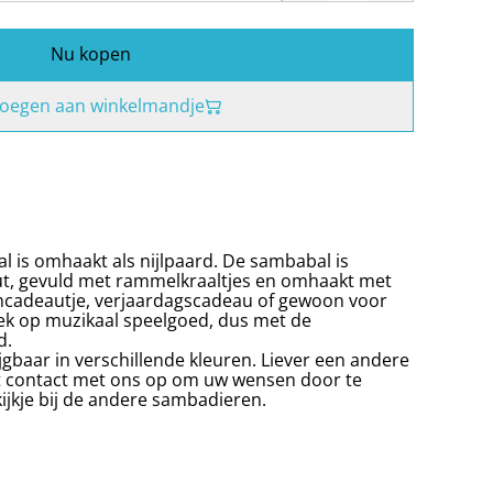
Nu kopen
oegen aan winkelmandje
 is omhaakt als nijlpaard. De sambabal is
t, gevuld met rammelkraaltjes en omhaakt met
mcadeautje, verjaardagscadeau of gewoon voor
gek op muzikaal speelgoed, dus met de
d.
jgbaar in verschillende kleuren. Liever een andere
t contact met ons op om uw wensen door te
jkje bij de andere sambadieren.