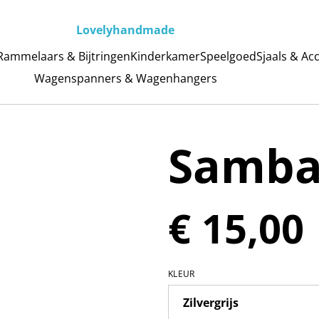
Lovelyhandmade
Rammelaars & Bijtringen
Kinderkamer
Speelgoed
Sjaals & Ac
Wagenspanners & Wagenhangers
Samba
€ 15,00
KLEUR