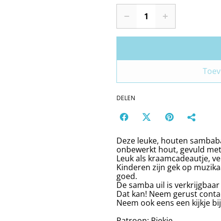
Toev
DELEN
Deze leuke, houten sambabal
onbewerkt hout, gevuld me
Leuk als kraamcadeautje, v
Kinderen zijn gek op muzikaa
goed.
De samba uil is verkrijgbaar
Dat kan! Neem gerust conta
Neem ook eens een kijkje b
Patroon: Piekje