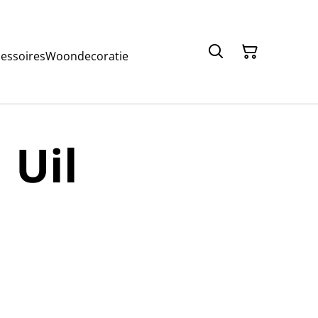
cessoires
Woondecoratie
 Uil