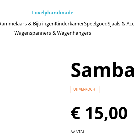
Lovelyhandmade
Rammelaars & Bijtringen
Kinderkamer
Speelgoed
Sjaals & Ac
Wagenspanners & Wagenhangers
Samba
UITVERKOCHT
€ 15,00
AANTAL