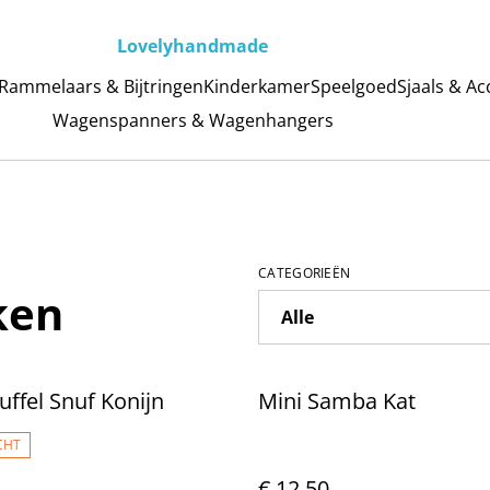
Lovelyhandmade
Rammelaars & Bijtringen
Kinderkamer
Speelgoed
Sjaals & Ac
Wagenspanners & Wagenhangers
CATEGORIEËN
ken
uffel Snuf Konijn
Mini Samba Kat
CHT
€ 12,50