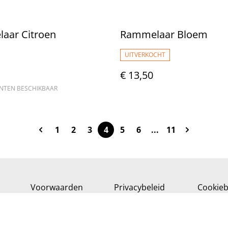
aar Citroen
Rammelaar Bloem
UITVERKOCHT
€ 13,50
ANTEN BESCHIKBAAR
1
2
3
4
5
6
...
11
Voorwaarden
Privacybeleid
Cookieb