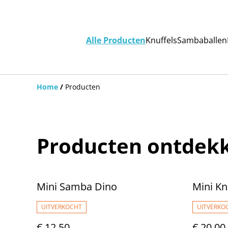
Alle Producten
Knuffels
Sambaballen
Home
/
Producten
Producten ontdek
Mini Samba Dino
Mini Kn
UITVERKOCHT
UITVERKO
€ 12,50
€ 20,00