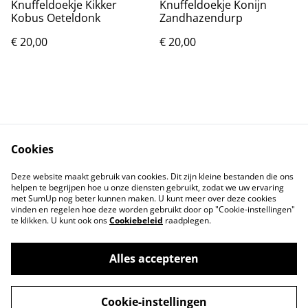
Knuffeldoekje Kikker
Knuffeldoekje Konijn
Kobus Oeteldonk
Zandhazendurp
€ 20,00
€ 20,00
Cookies
Contact
Voorwaarden
Deze website maakt gebruik van cookies. Dit zijn kleine bestanden die ons
Privacybeleid
Cookiebeleid
helpen te begrijpen hoe u onze diensten gebruikt, zodat we uw ervaring
met SumUp nog beter kunnen maken. U kunt meer over deze cookies
vinden en regelen hoe deze worden gebruikt door op "Cookie-instellingen"
te klikken. U kunt ook ons
Cookiebeleid
raadplegen.
Alles accepteren
©
2026
Lovelyhandmade
Cookie-instellingen