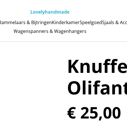
Lovelyhandmade
Rammelaars & Bijtringen
Kinderkamer
Speelgoed
Sjaals & Ac
Wagenspanners & Wagenhangers
Knuffe
Olifan
€ 25,00