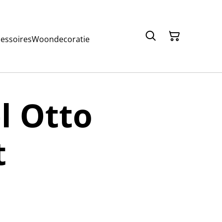
cessoires
Woondecoratie
l Otto
t