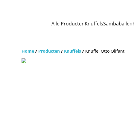
Alle Producten
Knuffels
Sambaballen
Home
/
Producten
/
Knuffels
/
Knuffel Otto Olifant