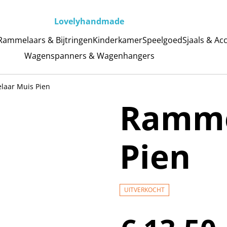
Lovelyhandmade
Rammelaars & Bijtringen
Kinderkamer
Speelgoed
Sjaals & Ac
Wagenspanners & Wagenhangers
aar Muis Pien
Ramme
Pien
UITVERKOCHT