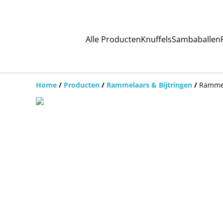
Alle Producten
Knuffels
Sambaballen
Home
/
Producten
/
Rammelaars & Bijtringen
/
Rammel