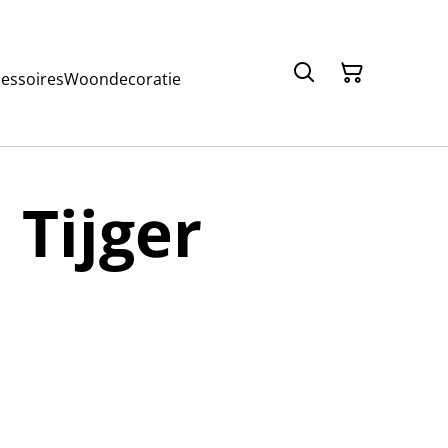
cessoires
Woondecoratie
Tijger