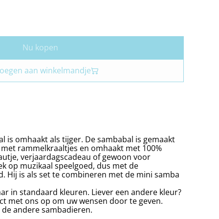
Nu kopen
oegen aan winkelmandje
 is omhaakt als tijger. De sambabal is gemaakt
d met rammelkraaltjes en omhaakt met 100%
autje, verjaardagscadeau of gewoon voor
gek op muzikaal speelgoed, dus met de
ed. Hij is als set te combineren met de mini samba
aar in standaard kleuren. Liever een andere kleur?
ct met ons op om uw wensen door te geven.
ij de andere sambadieren.