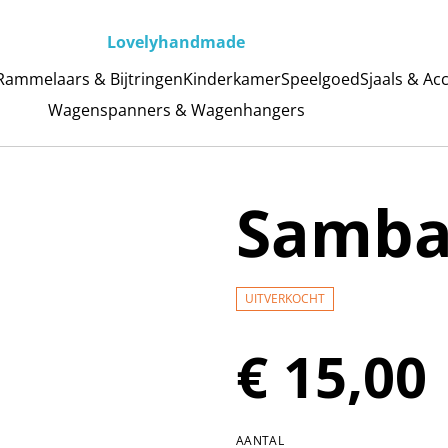
Lovelyhandmade
Rammelaars & Bijtringen
Kinderkamer
Speelgoed
Sjaals & Ac
Wagenspanners & Wagenhangers
Samba 
UITVERKOCHT
€ 15,00
AANTAL