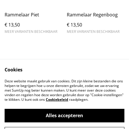
Rammelaar Piet
Rammelaar Regenboog
€ 13,50
€ 13,50
MEER VARIANTEN BESCHIKBAAR
MEER VARIANTEN BESCHIKBAAR
Cookies
Contact
Voorwaarden
Deze website maakt gebruik van cookies. Dit zijn kleine bestanden die ons
Privacybeleid
Cookiebeleid
helpen te begrijpen hoe u onze diensten gebruikt, zodat we uw ervaring
met SumUp nog beter kunnen maken. U kunt meer over deze cookies
vinden en regelen hoe deze worden gebruikt door op "Cookie-instellingen"
te klikken. U kunt ook ons
Cookiebeleid
raadplegen.
Alles accepteren
©
2026
Lovelyhandmade