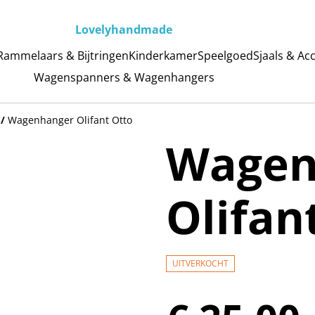
Lovelyhandmade
Rammelaars & Bijtringen
Kinderkamer
Speelgoed
Sjaals & Ac
Wagenspanners & Wagenhangers
/
Wagenhanger Olifant Otto
Wagen
Olifan
UITVERKOCHT