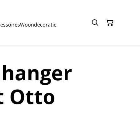
cessoires
Woondecoratie
hanger
t Otto