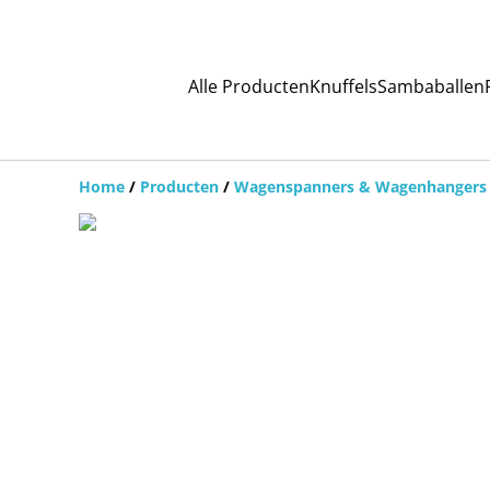
Alle Producten
Knuffels
Sambaballen
Home
/
Producten
/
Wagenspanners & Wagenhangers