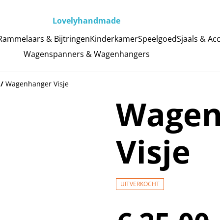
Lovelyhandmade
Rammelaars & Bijtringen
Kinderkamer
Speelgoed
Sjaals & Ac
Wagenspanners & Wagenhangers
/
Wagenhanger Visje
Wagen
Visje
UITVERKOCHT