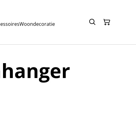
cessoires
Woondecoratie
hanger