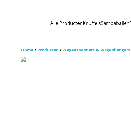
Alle Producten
Knuffels
Sambaballen
Home
/
Producten
/
Wagenspanners & Wagenhangers