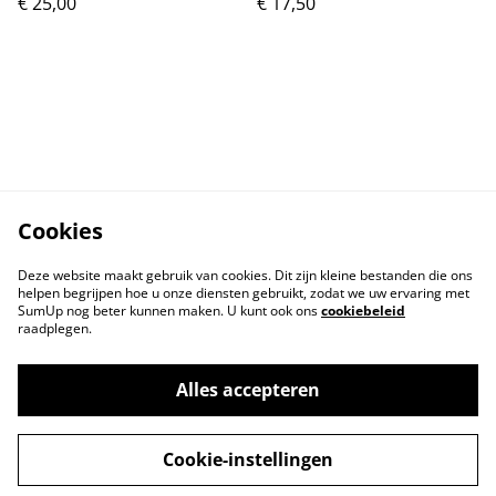
€ 25,00
€ 17,50
Cookies
Deze website maakt gebruik van cookies. Dit zijn kleine bestanden die ons
helpen begrijpen hoe u onze diensten gebruikt, zodat we uw ervaring met
SumUp nog beter kunnen maken. U kunt ook ons
cookiebeleid
raadplegen.
Contact
Voorwaarden
Privacybeleid
Cookiebeleid
Alles accepteren
Cookie-instellingen