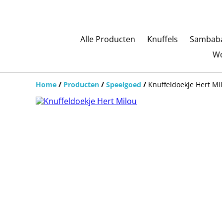
Alle Producten
Knuffels
Sambaba
Wo
Home
/
Producten
/
Speelgoed
/
Knuffeldoekje Hert Mi