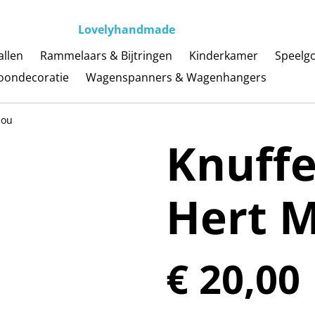
Lovelyhandmade
llen
Rammelaars & Bijtringen
Kinderkamer
Speelg
ondecoratie
Wagenspanners & Wagenhangers
lou
Knuffe
Hert M
€ 20,00