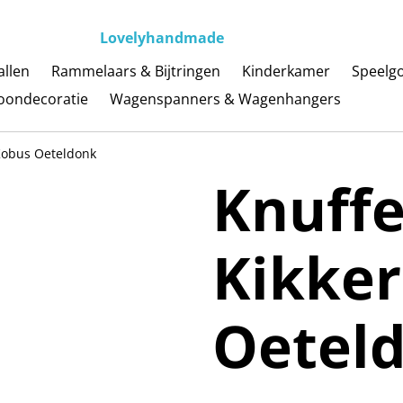
Lovelyhandmade
llen
Rammelaars & Bijtringen
Kinderkamer
Speelg
ondecoratie
Wagenspanners & Wagenhangers
 Kobus Oeteldonk
Knuffe
Kikke
Oetel