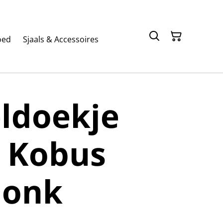
oed
Sjaals & Accessoires
ldoekje
r Kobus
donk