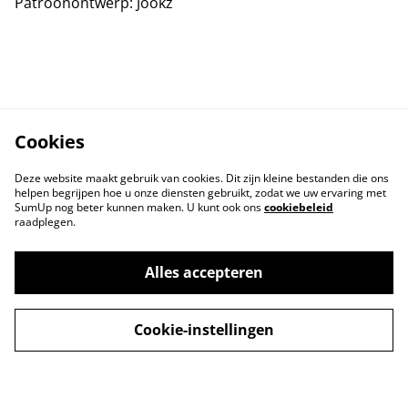
Patroonontwerp: Jookz
Cookies
Deze website maakt gebruik van cookies. Dit zijn kleine bestanden die ons
helpen begrijpen hoe u onze diensten gebruikt, zodat we uw ervaring met
SumUp nog beter kunnen maken. U kunt ook ons
cookiebeleid
raadplegen.
Contact
Voorwaarden
Privacybeleid
Cookiebeleid
Alles accepteren
Cookie-instellingen
© 2026
Lovelyhandmade