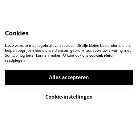
Cookies
Deze website maakt gebruik van cookies. Dit zijn kleine bestanden die ons
helpen begrijpen hoe u onze diensten gebruikt, zodat we uw ervaring met
SumUp nog beter kunnen maken. U kunt ook ons
cookiebeleid
raadplegen.
Contact
Voorwaarden
Privacybeleid
Cookiebeleid
Alles accepteren
Cookie-instellingen
© 2026
Lovelyhandmade
powered by